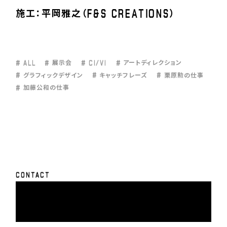
F
&
S
C
R
E
A
T
I
O
N
S
施工：平岡雅之（
）
#
A
L
L
#
#
C
I
/
V
I
#
展示会
アートディレクション
#
#
#
グラフィックデザイン
キャッチフレーズ
栗原勲の仕事
#
加藤公和の仕事
C
O
N
T
A
C
T