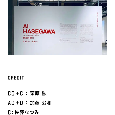
C
R
E
D
I
T
C
D
C
＋
： 栗原 勲
A
D
D
＋
： 加藤 公和
C
：佐藤なつみ