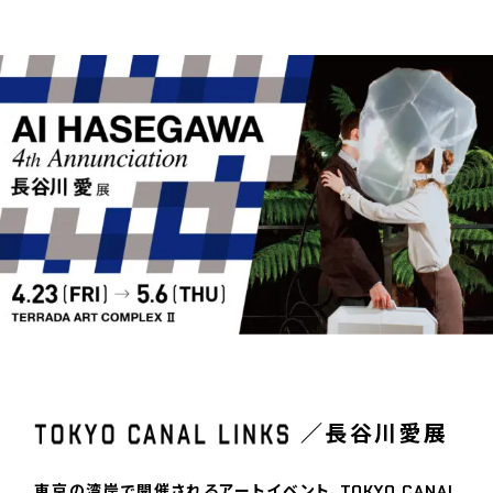
C
O
N
T
A
C
T
T
O
K
Y
O
C
A
N
A
L
L
I
N
K
S
／長谷川愛展
東京の湾岸で開催されるアートイベント、TOKYO CANAL