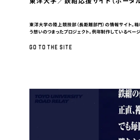
東洋大学／鉄紺応援サイト（ポータル
東洋大学の陸上競技部（長距離部門）の情報サイト。箱
う想いのつまったプロジェクト。例年制作しているペー
G
O
T
O
T
H
E
S
I
T
E