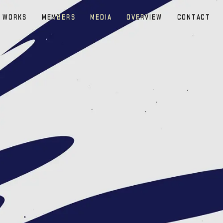
W
O
R
K
S
M
E
M
B
E
R
S
M
E
D
I
A
O
V
E
R
V
I
E
W
C
O
N
T
A
C
T