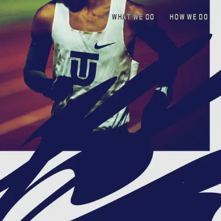
W
H
A
T
W
E
D
O
H
O
W
W
E
D
O