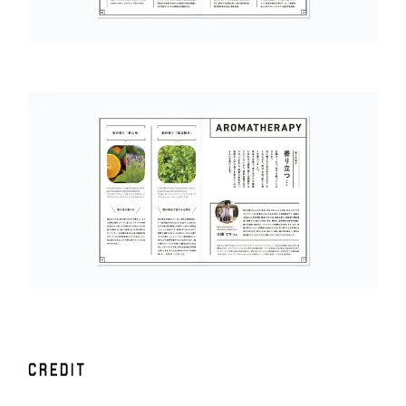
C
R
E
D
I
T