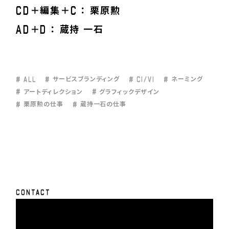
C
D
C
＋編集＋
： 栗原勲
A
D
D
＋
： 蔵持 一石
#
A
L
L
#
#
C
I
/
V
I
#
サービスブランディング
ネーミング
#
#
アートディレクション
グラフィックデザイン
#
#
栗原勲の仕事
蔵持一石の仕事
C
O
N
T
A
C
T