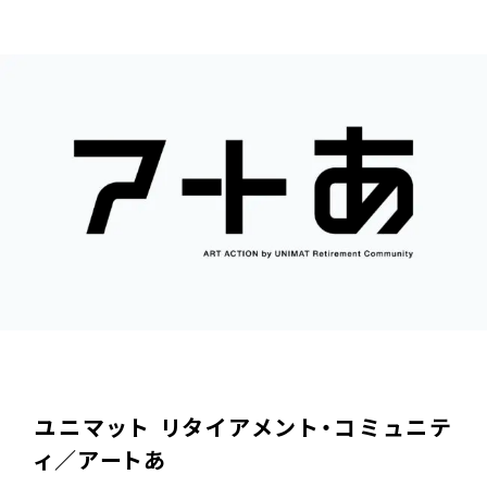
C
O
N
T
A
C
T
ユニマット リタイアメント・コミュニテ
ィ／アートあ