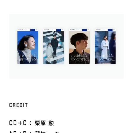
C
R
E
D
I
T
C
D
C
＋
： 栗原 勲