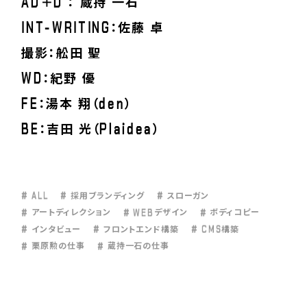
A
D
D
＋
： 蔵持 一石
I
N
T
-
W
R
I
T
I
N
G
：佐藤 卓
撮影：舩田 聖
W
D
：紀野 優
F
E
d
e
n
：湯本 翔（
）
B
E
P
l
a
i
d
e
a
：吉田 光（
）
#
A
L
L
#
#
採用ブランディング
スローガン
#
#
W
E
B
#
アートディレクション
デザイン
ボディコピー
#
#
#
C
M
S
インタビュー
フロントエンド構築
構築
#
#
栗原勲の仕事
蔵持一石の仕事