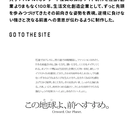
業よりまもなく100年。生活文化創造企業として、ずっと先頭
を歩みつづけてきたその前向きな姿勢を表現。逆境に負けな
い強さと次なる前進への意思が伝わるように制作した。
G
O
T
O
T
H
E
S
I
T
E