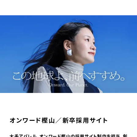
C
O
N
T
A
C
T
オンワード樫山／新卒採用サイト
大手アパレル、オンワード樫山の採用サイト制作を担当。創