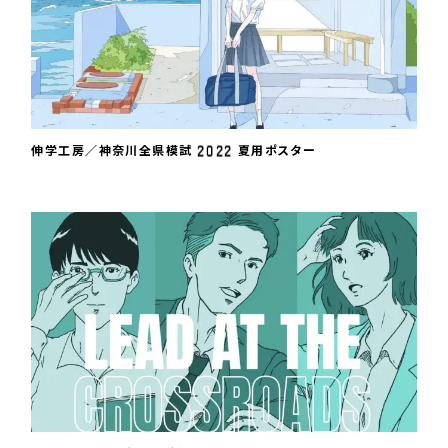
2
0
2
2
伸学工房／神奈川全県模試
夏用ポスター