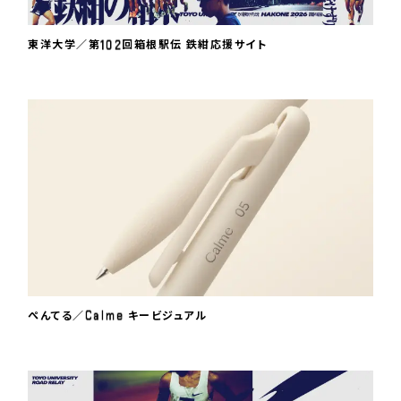
1
0
2
東洋大学／第
回箱根駅伝 鉄紺応援サイト
C
a
l
m
e
ぺんてる／
キービジュアル