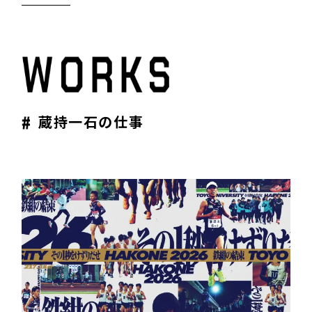
W
O
R
K
S
#
蔵持一石の仕事