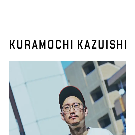
C
O
N
T
A
C
T
K
U
R
A
M
O
C
H
I
K
A
Z
U
I
S
H
I