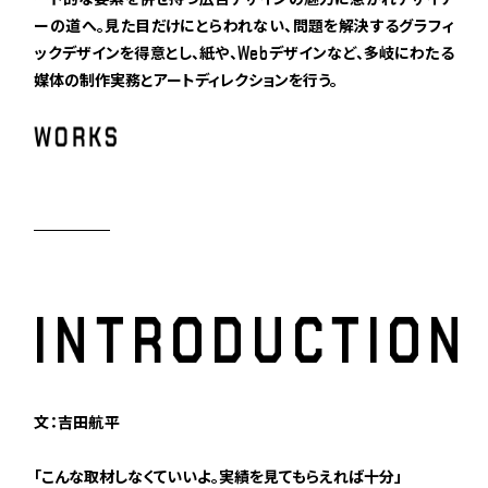
ーの道へ。見た目だけにとらわれない、問題を解決するグラフィ
W
e
b
ックデザインを得意とし、紙や、
デザインなど、多岐にわたる
媒体の制作実務とアートディレクションを行う。
W
O
R
K
S
I
N
T
R
O
D
U
C
T
I
O
N
文：吉田航平
「こんな取材しなくていいよ。実績を見てもらえれば十分」