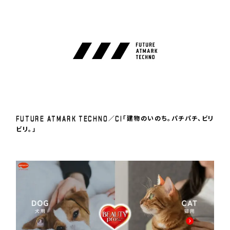
F
U
T
U
R
E
A
T
M
A
R
K
T
E
C
H
N
O
C
I
／
「建物のいのち。パチパチ、ビリ
ビリ。」