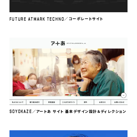
F
U
T
U
R
E
A
T
M
A
R
K
T
E
C
H
N
O
／コーポレートサイト
S
O
Y
O
K
A
Z
E
／アートあ サイト 基本デザイン設計＆ディレクション