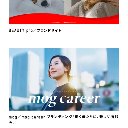
B
E
A
U
T
Y
p
r
o
／ブランドサイト
m
o
g
m
o
g
c
a
r
e
e
r
／
ブランディング「働く母たちに、新しい冒険
を。」