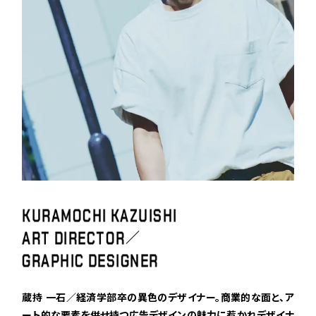
K
U
R
A
M
O
C
H
I
K
A
Z
U
I
S
H
I
A
R
T
D
I
R
E
C
T
O
R
／
G
R
A
P
H
I
C
D
E
S
I
G
N
E
R
蔵持 一石／経済学部卒の異色のデザイナー。商業的な面と、ア
ート的な要素を併せ持つ広告デザインの魅力に惹かれデザイナ