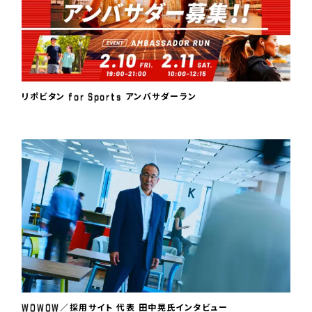
f
o
r
S
p
o
r
t
s
リポビタン
アンバサダーラン
W
O
W
O
W
／採用サイト 代表 田中晃氏インタビュー