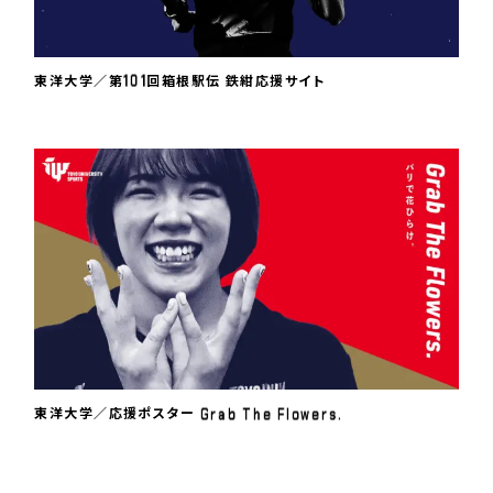
1
0
1
東洋大学／第
回箱根駅伝 鉄紺応援サイト
G
r
a
b
T
h
e
F
l
o
w
e
r
s
.
東洋大学／応援ポスター