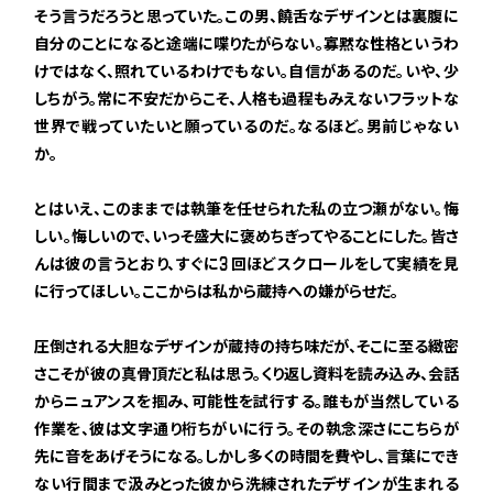
そう言うだろうと思っていた。この男、饒舌なデザインとは裏腹に
自分のことになると途端に喋りたがらない。寡黙な性格というわ
けではなく、照れているわけでもない。自信があるのだ。いや、少
しちがう。常に不安だからこそ、人格も過程もみえないフラットな
世界で戦っていたいと願っているのだ。なるほど。男前じゃない
か。
とはいえ、このままでは執筆を任せられた私の立つ瀬がない。悔
しい。悔しいので、いっそ盛大に褒めちぎってやることにした。皆さ
3
んは彼の言うとおり、すぐに
回ほどスクロールをして実績を見
に行ってほしい。ここからは私から蔵持への嫌がらせだ。
圧倒される大胆なデザインが蔵持の持ち味だが、そこに至る緻密
さこそが彼の真骨頂だと私は思う。くり返し資料を読み込み、会話
からニュアンスを掴み、可能性を試行する。誰もが当然している
作業を、彼は文字通り桁ちがいに行う。その執念深さにこちらが
先に音をあげそうになる。しかし多くの時間を費やし、言葉にでき
ない行間まで汲みとった彼から洗練されたデザインが生まれる