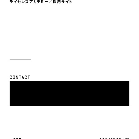
ライセンスアカデミー／採用サイト
C
O
N
T
A
C
T