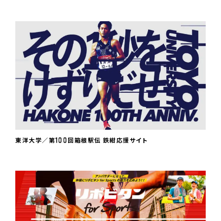
1
0
0
東洋大学／第
回箱根駅伝 鉄紺応援サイト